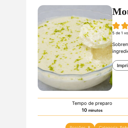
Mou
5
de 1 v
Sobrem
ingredi
Impri
Tempo de preparo
minutos
10
minutos
Porções:
8
Categoria:
Sob