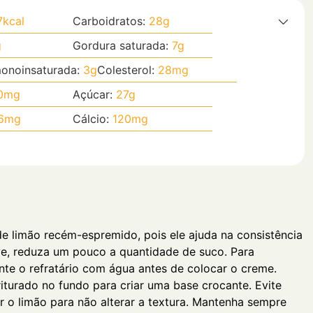
7
kcal
Carboidratos:
28
g
g
Gordura saturada:
7
g
onoinsaturada:
3
g
Colesterol:
28
mg
0
mg
Açúcar:
27
g
6
mg
Cálcio:
120
mg
de limão recém-espremido, pois ele ajuda na consistência
ve, reduza um pouco a quantidade de suco. Para
nte o refratário com água antes de colocar o creme.
iturado no fundo para criar uma base crocante. Evite
 o limão para não alterar a textura. Mantenha sempre