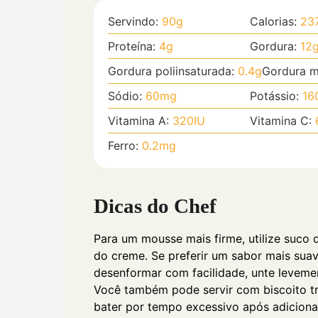
Servindo:
90
g
Calorias:
23
Proteína:
4
g
Gordura:
12
Gordura poliinsaturada:
0.4
g
Gordura m
Sódio:
60
mg
Potássio:
16
Vitamina A:
320
IU
Vitamina C:
Ferro:
0.2
mg
Dicas do Chef
Para um mousse mais firme, utilize suco 
do creme. Se preferir um sabor mais sua
desenformar com facilidade, unte leveme
Você também pode servir com biscoito tr
bater por tempo excessivo após adicionar