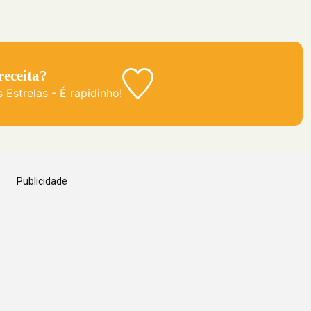
 receita?
 Estrelas
- É rapidinho!
Publicidade