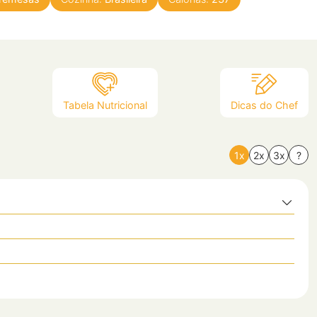
Tabela Nutricional
Dicas do Chef
1x
2x
3x
?