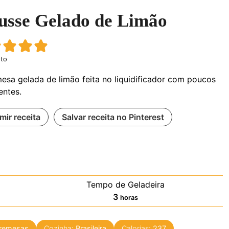
sse Gelado de Limão
oto
esa gelada de limão feita no liquidificador com poucos
entes.
mir receita
Salvar receita no Pinterest
Tempo de Geladeira
horas
3
horas
remesas
Cozinha:
Brasileira
Calorias:
237